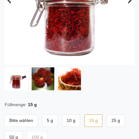
Füllmenge:
15 g
Bitte wählen
5 g
10 g
15 g
25 g
50 g
100 g