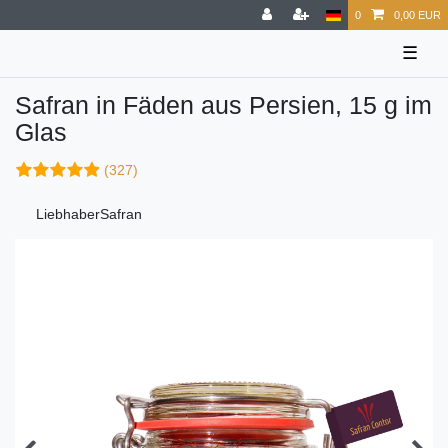
0
0,00 EUR
☰
Safran in Fäden aus Persien, 15 g im
Glas
(327)
LiebhaberSafran