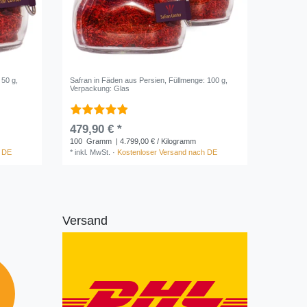
 50 g
,
Safran in Fäden aus Persien
, Füllmenge: 100 g
,
Verpackung: Glas
479,90 € *
100
Gramm
| 4.799,00 € / Kilogramm
h DE
*
inkl. MwSt.
·
Kostenloser Versand nach DE
Versand