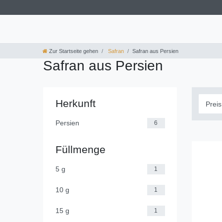
Zur Startseite gehen
Safran
Safran aus Persien
Safran aus Persien
Herkunft
Persien
6
Füllmenge
5 g
1
10 g
1
15 g
1