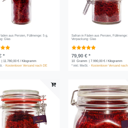
 Fäden aus Persien
, Füllmenge: 5 g
,
Safran in Fäden aus Persien
, Füllmenge:
g: Glas
Verpackung: Glas
€ *
79,90 € *
| 11.780,00 € / Kilogramm
10
Gramm
| 7.990,00 € / Kilogramm
t.
·
Kostenloser Versand nach DE
*
inkl. MwSt.
·
Kostenloser Versand nac