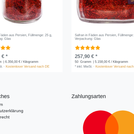
 Fäden aus Persien
, Füllmenge: 25 g
,
Safran in Fäden aus Persien
, Füllmenge:
g: Glas
Verpackung: Glas
 € *
257,90 € *
m
| 6.356,00 € / Kilogramm
50
Gramm
| 5.158,00 € / Kilogramm
t.
·
Kostenloser Versand nach DE
*
inkl. MwSt.
·
Kostenloser Versand nac
ches
Zahlungsarten
um
utzerklärung
recht