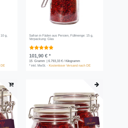
 10 g
,
Safran in Fäden aus Persien
, Füllmenge: 15 g
,
Verpackung: Glas
101,90 € *
15
Gramm
| 6.793,33 € / Kilogramm
h DE
*
inkl. MwSt.
·
Kostenloser Versand nach DE