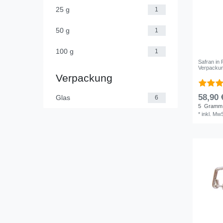
25 g
1
50 g
1
100 g
1
Safran in
Verpackun
Verpackung
58,90 
Glas
6
5
Gramm
*
inkl. MwS