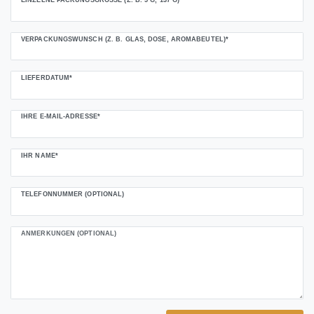
EINZELNE PACKUNGSGRÖSSE (Z. B. 5 G, 137 G)*
VERPACKUNGSWUNSCH (Z. B. GLAS, DOSE, AROMABEUTEL)*
LIEFERDATUM*
IHRE E-MAIL-ADRESSE*
IHR NAME*
TELEFONNUMMER (OPTIONAL)
ANMERKUNGEN (OPTIONAL)