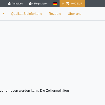
Anmelden
Registrieren
0
0,00 EUR
n
Qualität & Lieferkette
Rezepte
Über uns
euer erhoben werden kann. Die Zollformalitäten