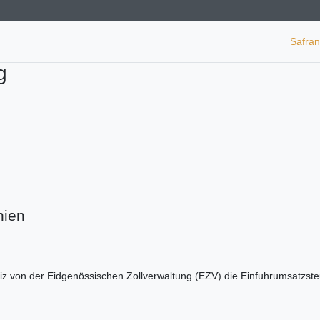
Safra
g
nien
eiz von der Eidgenössischen Zollverwaltung (EZV) die Einfuhrumsatzst