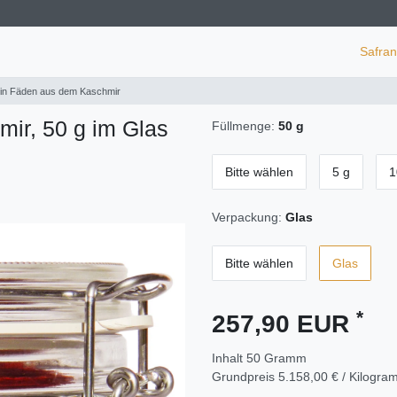
Safra
 in Fäden aus dem Kaschmir
ir, 50 g im Glas
Füllmenge:
50 g
Bitte wählen
5 g
1
Verpackung:
Glas
Bitte wählen
Glas
*
257,90 EUR
Inhalt
50
Gramm
Grundpreis
5.158,00 € / Kilogr