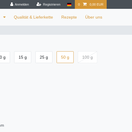
Anmelden
Registrieren
0
0,00 EUR
n
Qualität & Lieferkette
Rezepte
Über uns
0 g
15 g
25 g
50 g
100 g
amm