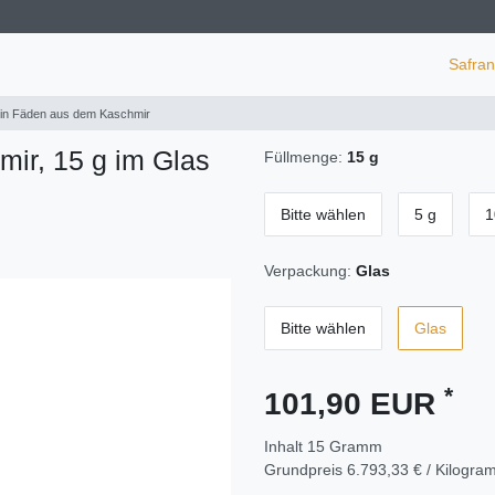
Safra
 in Fäden aus dem Kaschmir
ir, 15 g im Glas
Füllmenge:
15 g
Bitte wählen
5 g
1
Verpackung:
Glas
Bitte wählen
Glas
*
101,90 EUR
Inhalt
15
Gramm
Grundpreis
6.793,33 € / Kilogr