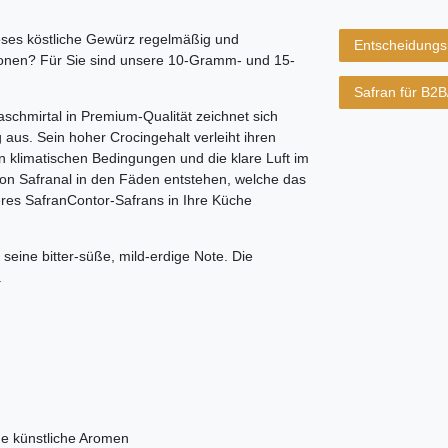
ieses köstliche Gewürz regelmäßig und
Entscheidungsh
ionen? Für Sie sind unsere 10-Gramm- und 15-
Safran für B2
chmirtal in Premium-Qualität zeichnet sich
aus. Sein hoher Crocingehalt verleiht ihren
n klimatischen Bedingungen und die klare Luft im
on Safranal in den Fäden entstehen, welche das
es SafranContor-Safrans in Ihre Küche
seine bitter-süße, mild-erdige Note. Die
.
e künstliche Aromen