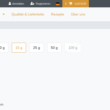
Anmelden
Registrieren
0
0,00 EUR
n
Qualität & Lieferkette
Rezepte
Über uns
0 g
15 g
25 g
50 g
100 g
amm